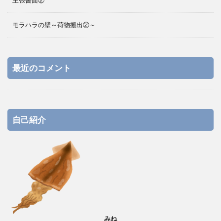
主張書面②
モラハラの壁～荷物搬出②～
最近のコメント
自己紹介
みね