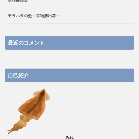
主張書面②
モラハラの壁～荷物搬出②～
最近のコメント
自己紹介
みね