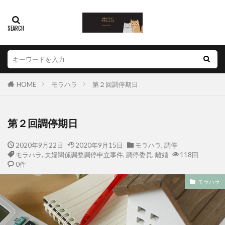
HOME
モラハラ
第２回調停期日
第２回調停期日
2020年9月22日
2020年9月15日
モラハラ
,
調停
モラハラ
,
夫婦関係調整調停申立事件
,
調停委員
,
離婚
118回
0件
モラハラ