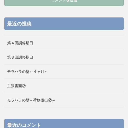
最近の投稿
第４回調停期日
第３回調停期日
モラハラの壁～４ヶ月～
主張書面②
モラハラの壁～荷物搬出②～
最近のコメント