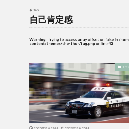
TAG
自己肯定感
Warning
: Trying to access array offset on false in
/hom
content/themes/the-thor/tag.php
on line
43
モラ
2020年8月28日
2020年8月25日