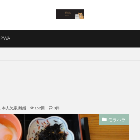
PWA
日
,
本人欠席
,
離婚
152回
0件
モラハラ