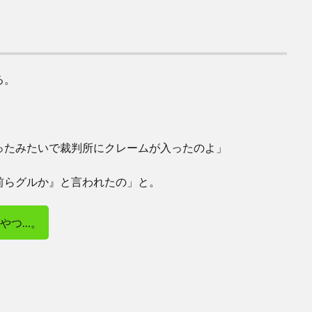
る。
ったみたいで裁判所にクレームが入ったのよ」
前らグルか』と言われたの」と。
やつ…。