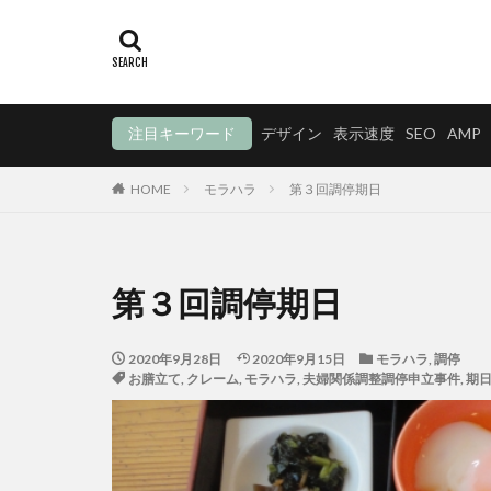
注目キーワード
デザイン
表示速度
SEO
AMP
HOME
モラハラ
第３回調停期日
第３回調停期日
2020年9月28日
2020年9月15日
モラハラ
,
調停
お膳立て
,
クレーム
,
モラハラ
,
夫婦関係調整調停申立事件
,
期