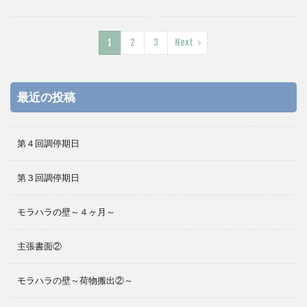
1
2
3
Next
最近の投稿
第４回調停期日
第３回調停期日
モラハラの壁～４ヶ月～
主張書面②
モラハラの壁～荷物搬出②～