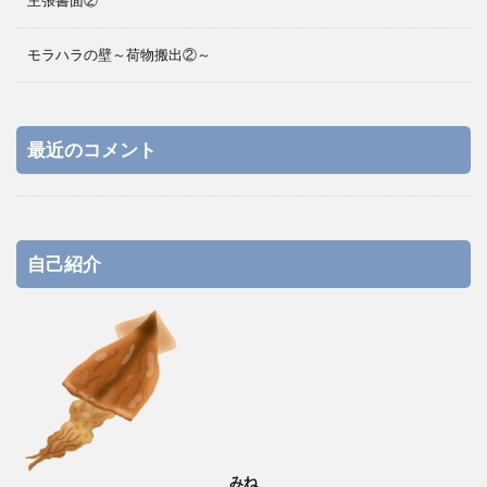
主張書面②
モラハラの壁～荷物搬出②～
最近のコメント
自己紹介
みね