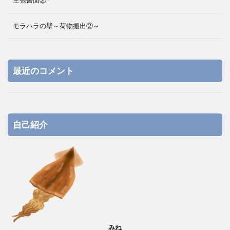
主張書面②
モラハラの壁～荷物搬出②～
最近のコメント
自己紹介
みね