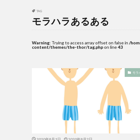
TAG
モラハラあるある
Warning
: Trying to access array offset on false in
/hom
content/themes/the-thor/tag.php
on line
43
モラ
2020年8月1日
2020年8月2日