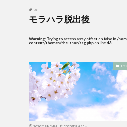
TAG
モラハラ脱出後
Warning
: Trying to access array offset on false in
/hom
content/themes/the-thor/tag.php
on line
43
モラ
2020年9月24日
2020年9月15日