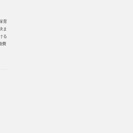
保育
決ま
ける
婚費