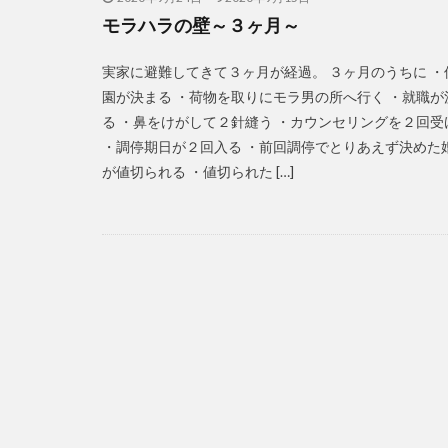
モラハラの壁～３ヶ月～
実家に避難してきて３ヶ月が経過。 ３ヶ月のうちに ・
園が決まる ・荷物を取りにモラ男の所へ行く ・就職が
る ・鼻をけがして２針縫う ・カウンセリングを２回受
・調停期日が２回入る ・前回調停でとりあえず決めた
が値切られる ・値切られた […]