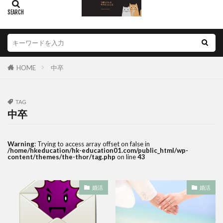
HOME
中卒
TAG
中卒
Warning
: Trying to access array offset on false in
/home/hkeducation/hk-education01.com/public_html/wp-
content/themes/the-thor/tag.php
on line
43
婚活
婚活