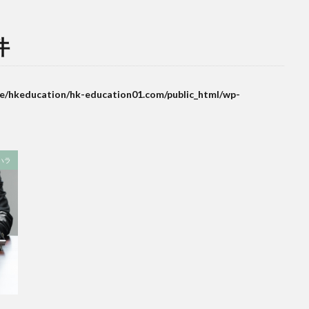
件
e/hkeducation/hk-education01.com/public_html/wp-
ハラ