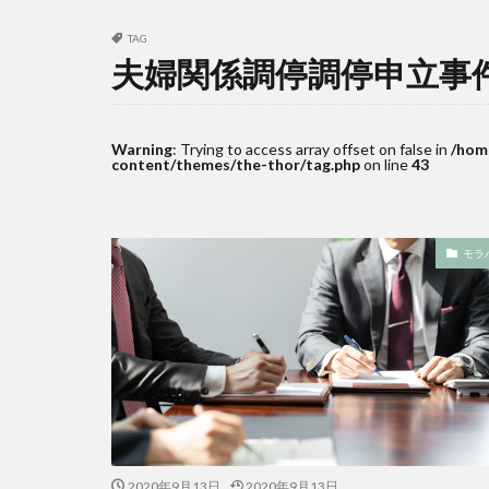
TAG
夫婦関係調停調停申立事
Warning
: Trying to access array offset on false in
/hom
content/themes/the-thor/tag.php
on line
43
モラ
2020年9月13日
2020年9月13日