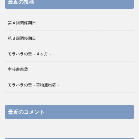
最近の投稿
第４回調停期日
第３回調停期日
モラハラの壁～４ヶ月～
主張書面②
モラハラの壁～荷物搬出②～
最近のコメント