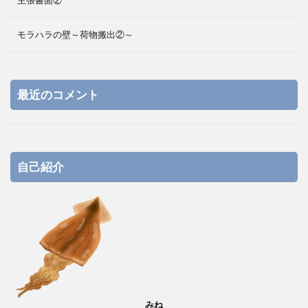
主張書面②
モラハラの壁～荷物搬出②～
最近のコメント
自己紹介
みね