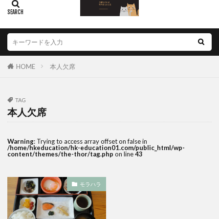
HOME
本人欠席
TAG
本人欠席
Warning
: Trying to access array offset on false in
/home/hkeducation/hk-education01.com/public_html/wp-
content/themes/the-thor/tag.php
on line
43
モラハラ