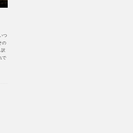
いつ
その
し訳
れで