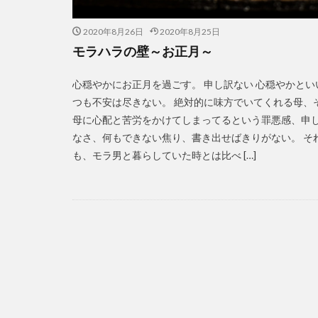
2020年8月26日
2020年8月25日
モラハラの壁～お正月～
心穏やかにお正月を過ごす。 申し訳ない 心穏やかとい
つも不安は尽きない。 絶対的に味方でいてくれる母、
母に心配と苦労をかけてしまってるという罪悪感、申
なさ、何もできない焦り、書き出せばきりがない。 そ
も、モラ男と暮らしていた時とは比べ […]