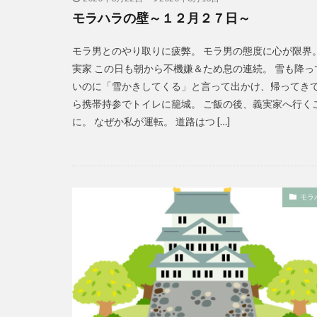
モラハラの壁～１２月２７日～
モラ男とのやり取りに疲弊。 モラ男の態度に心が限界。
実家 この日も朝から不機嫌＆ため息の連続。 雪も降っ
いのに「雪かきしてくる」と言って出かけ、帰ってき
ら携帯持参でトイレに籠城。 ご飯の後、義実家へ行く
に。 なぜか私が運転。 道路はつ […]
モラ