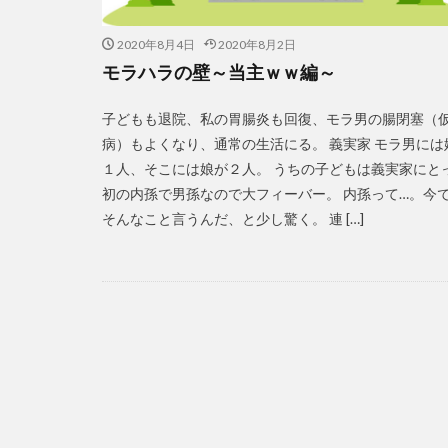
2020年8月4日
2020年8月2日
モラハラの壁～当主ｗｗ編～
子どもも退院、私の胃腸炎も回復、モラ男の腸閉塞（
病）もよくなり、通常の生活にる。 義実家 モラ男には
１人、そこには娘が２人。 うちの子どもは義実家にと
初の内孫で男孫なので大フィーバー。 内孫って…。今
そんなこと言うんだ、と少し驚く。 連 […]