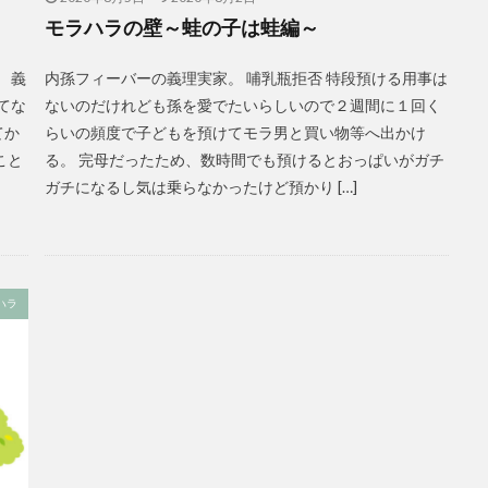
モラハラの壁～蛙の子は蛙編～
 義
内孫フィーバーの義理実家。 哺乳瓶拒否 特段預ける用事は
てな
ないのだけれども孫を愛でたいらしいので２週間に１回く
てか
らいの頻度で子どもを預けてモラ男と買い物等へ出かけ
こと
る。 完母だったため、数時間でも預けるとおっぱいがガチ
ガチになるし気は乗らなかったけど預かり […]
ハラ