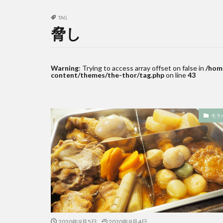
TAG
脅し
Warning
: Trying to access array offset on false in
/hom
content/themes/the-thor/tag.php
on line
43
モラ
2020年9月5日
2020年9月4日