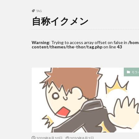
TAG
自称イクメン
Warning
: Trying to access array offset on false in
/hom
content/themes/the-thor/tag.php
on line
43
モラ
2020年8月10日
2020年8月2日