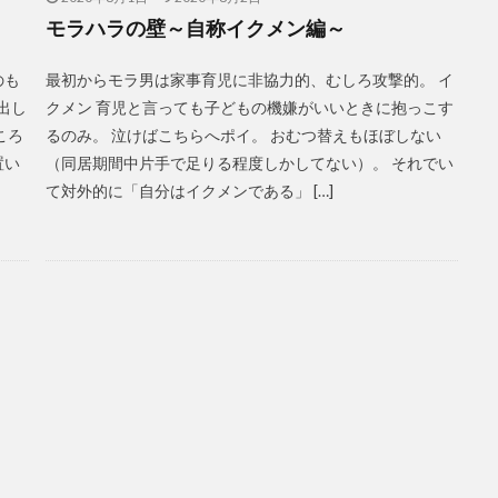
モラハラの壁～自称イクメン編～
のも
最初からモラ男は家事育児に非協力的、むしろ攻撃的。 イ
出し
クメン 育児と言っても子どもの機嫌がいいときに抱っこす
ころ
るのみ。 泣けばこちらへポイ。 おむつ替えもほぼしない
置い
（同居期間中片手で足りる程度しかしてない）。 それでい
て対外的に「自分はイクメンである」 […]