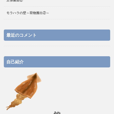
主張書面②
モラハラの壁～荷物搬出②～
最近のコメント
自己紹介
みね