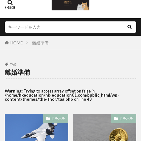
HOME
離婚準備
TAG
離婚準備
Warning
: Trying to access array offset on false in
/home/hkeducation/hk-education01.com/public_html/wp-
content/themes/the-thor/tag.php
on line
43
モラハラ
モラハラ