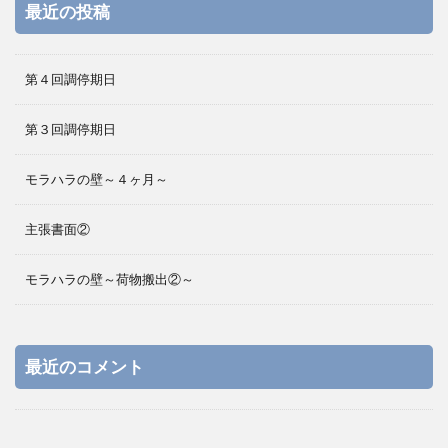
最近の投稿
第４回調停期日
第３回調停期日
モラハラの壁～４ヶ月～
主張書面②
モラハラの壁～荷物搬出②～
最近のコメント