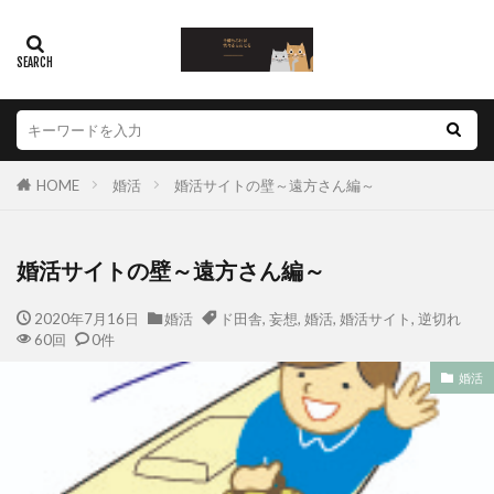
HOME
婚活
婚活サイトの壁～遠方さん編～
婚活サイトの壁～遠方さん編～
2020年7月16日
婚活
ド田舎
,
妄想
,
婚活
,
婚活サイト
,
逆切れ
60回
0件
婚活