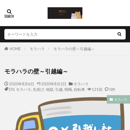
HOME
モラハラ
モラハラの壁～引越編～
モラハラの壁～引越編～
2020年8月6日
2020年8月2日
モラハラ
DV
,
モラハラ
,
丸投げ
,
地獄
,
引越
,
恫喝
,
自転車
121回
0件
モラハラ