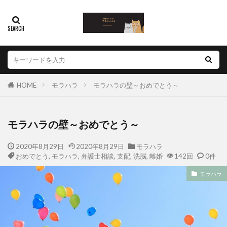
HOME
モラハラ
モラハラの壁～おめでとう～
モラハラの壁～おめでとう～
2020年8月29日
2020年8月29日
モラハラ
おめでとう
,
モラハラ
,
弁護士相談
,
支配
,
洗脳
,
離婚
142回
0件
モラハラ