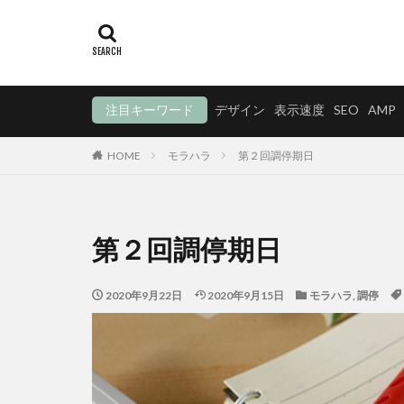
注目キーワード
デザイン
表示速度
SEO
AMP
HOME
モラハラ
第２回調停期日
第２回調停期日
2020年9月22日
2020年9月15日
モラハラ
,
調停