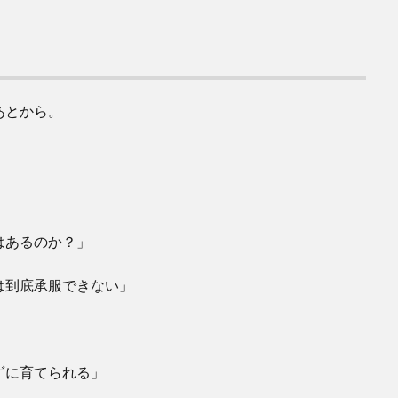
あとから。
はあるのか？」
は到底承服できない」
ずに育てられる」