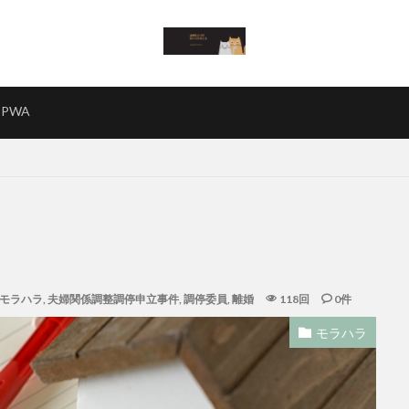
PWA
モラハラ
,
夫婦関係調整調停申立事件
,
調停委員
,
離婚
118回
0件
モラハラ