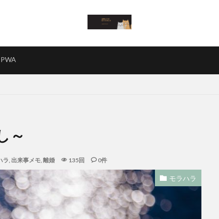
PWA
し～
ハラ
,
出来事メモ
,
離婚
135回
0件
モラハラ